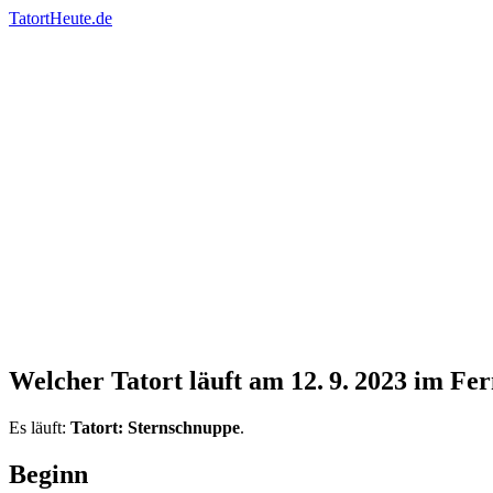
TatortHeute.de
Welcher Tatort läuft am
12. 9. 2023
im Fer
Es läuft:
Tatort: Sternschnuppe
.
Beginn
20:15 Uhr
Spielzeit
90 Minuten
Sender
BR Fernsehen
Erst­ausstrahlung